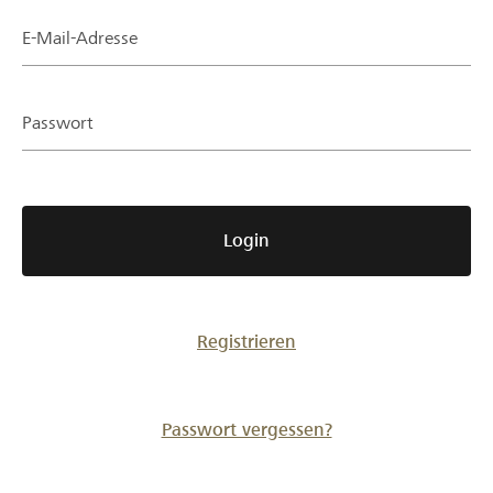
Partner / Raiffeisenbank
E-Mail-Adresse
Passwort
Anmelden
Registrieren
Login
DE
FR
IT
Registrieren
Passwort vergessen?