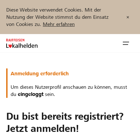
Diese Website verwendet Cookies. Mit der
Nutzung der Website stimmst du dem Einsatz
von Cookies zu.
Mehr erfahren
Zum
Inhalt
Navig
springen
öffnen
Jetzt starten
Anmeldung erforderlich
Um dieses Nutzerprofil anschauen zu können, musst
du
eingeloggt
sein.
Projekte und Organisationen finden
Du bist bereits registriert?
Unterstützen
Jetzt anmelden!
Hilfe & Support