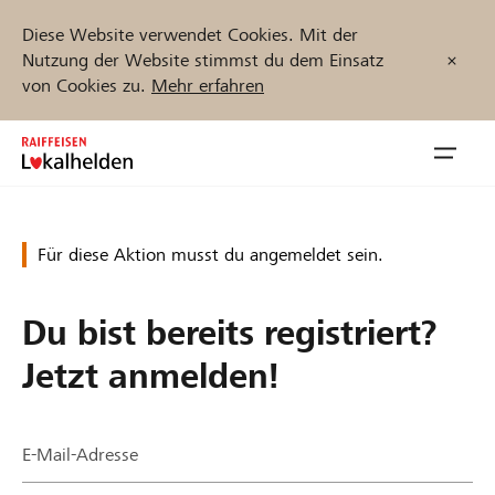
Diese Website verwendet Cookies. Mit der
Nutzung der Website stimmst du dem Einsatz
von Cookies zu.
Mehr erfahren
Zum
Inhalt
Navig
springen
öffnen
Für diese Aktion musst du angemeldet sein.
Jetzt starten
Du bist bereits registriert?
Projekte und Organisationen finden
Jetzt anmelden!
Unterstützen
E-Mail-Adresse
Hilfe & Support