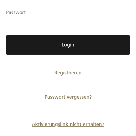
Partner / Raiffeisenbank
Passwort
Login
Anmelden
Registrieren
Registrieren
DE
FR
IT
Passwort vergessen?
Aktivierungslink nicht erhalten?