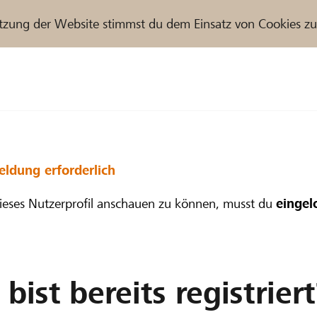
tzung der Website stimmst du dem Einsatz von Cookies z
r / Raiffeisenbank
ldung erforderlich
eses Nutzerprofil anschauen zu können, musst du
eingel
bist bereits registriert