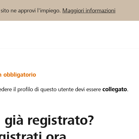
 sito ne approvi l'impiego.
Maggiori informazioni
 / Banche Raiffeisen
n obbligatorio
edere il profilo di questo utente devi essere
collegato
.
 già registrato?
istrati ora.