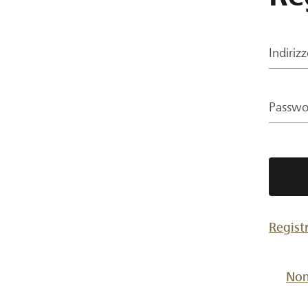
Indiriz
Passwo
Regist
Non 