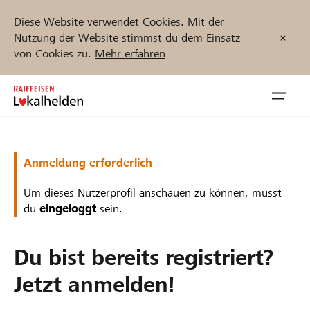
Diese Website verwendet Cookies. Mit der
Nutzung der Website stimmst du dem Einsatz
von Cookies zu.
Mehr erfahren
Zum
Inhalt
Navig
springen
öffnen
Jetzt starten
Anmeldung erforderlich
Um dieses Nutzerprofil anschauen zu können, musst
du
eingeloggt
sein.
Projekte und Organisationen finden
Du bist bereits registriert?
Unterstützen
Jetzt anmelden!
Hilfe & Support