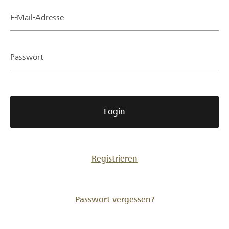
Partner / Raiffeisenbank
E-Mail-Adresse
Passwort
Anmelden
Registrieren
Login
DE
FR
IT
Registrieren
Passwort vergessen?