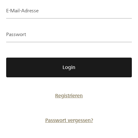
Partner / Raiffeisenbank
E-Mail-Adresse
Passwort
Anmelden
Registrieren
Login
DE
FR
IT
Registrieren
Passwort vergessen?