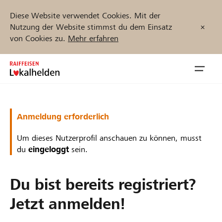
Diese Website verwendet Cookies. Mit der
Nutzung der Website stimmst du dem Einsatz
von Cookies zu.
Mehr erfahren
Zum
Inhalt
Navig
springen
öffnen
Jetzt starten
Anmeldung erforderlich
Um dieses Nutzerprofil anschauen zu können, musst
du
eingeloggt
sein.
Projekte und Organisationen finden
Du bist bereits registriert?
Unterstützen
Jetzt anmelden!
Hilfe & Support