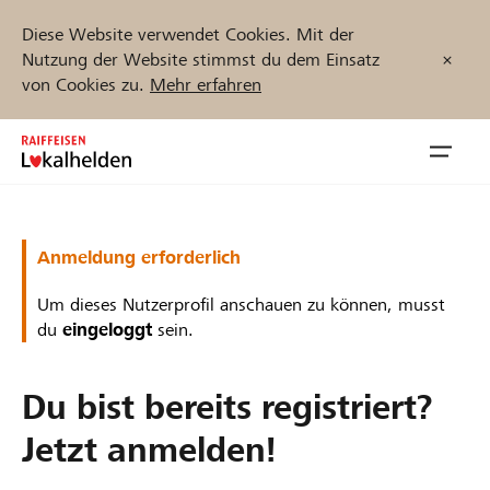
Diese Website verwendet Cookies. Mit der
Nutzung der Website stimmst du dem Einsatz
von Cookies zu.
Mehr erfahren
Zum
Inhalt
Navig
springen
öffnen
Jetzt starten
Anmeldung erforderlich
Um dieses Nutzerprofil anschauen zu können, musst
du
eingeloggt
sein.
Projekte und Organisationen finden
Du bist bereits registriert?
Unterstützen
Jetzt anmelden!
Hilfe & Support