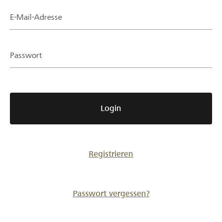
Partner / Raiffeisenbank
E-Mail-Adresse
Passwort
Anmelden
Registrieren
Login
DE
FR
IT
Registrieren
Passwort vergessen?