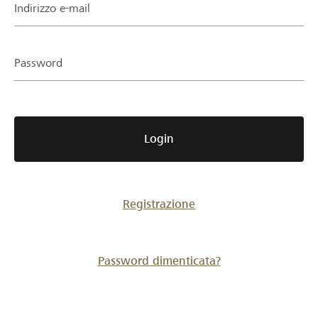
Partner / Banche Raiffeisen
Indirizzo e-mail
Password
Collegarsi
Registrazione
Login
DE
FR
IT
Registrazione
Password dimenticata?