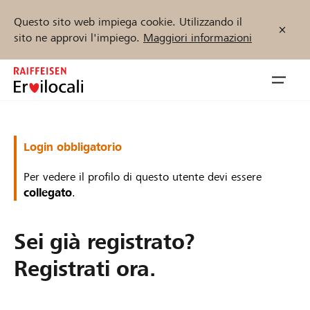
Questo sito web impiega cookie. Utilizzando il
sito ne approvi l'impiego.
Maggiori informazioni
Zum
Inhalt
Navig
springen
öffnen
Inizia ora
Login obbligatorio
Per vedere il profilo di questo utente devi essere
collegato
.
Trova progetti e organizzazioni
Sei già registrato?
Sostenere
Registrati ora.
Aiuto & supporto