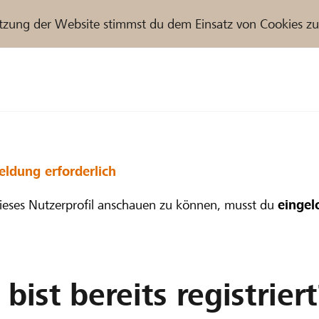
tzung der Website stimmst du dem Einsatz von Cookies z
r / Raiffeisenbank
ldung erforderlich
eses Nutzerprofil anschauen zu können, musst du
eingel
bist bereits registriert